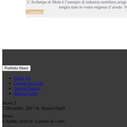
L’Archetipo di Meda è l’esempio di industria mobiliera artigia
meglio tutte le vostre esigenze d’arredo. P
Contattaci
Portfolio filters
Show All
Camera da Letto
Sala da Pranzo
Stanza Ospiti
Prova 2
5 Dicembre, 2017 in
Stanza Ospiti
Prova
6 Aprile, 2016 in
Camera da Letto