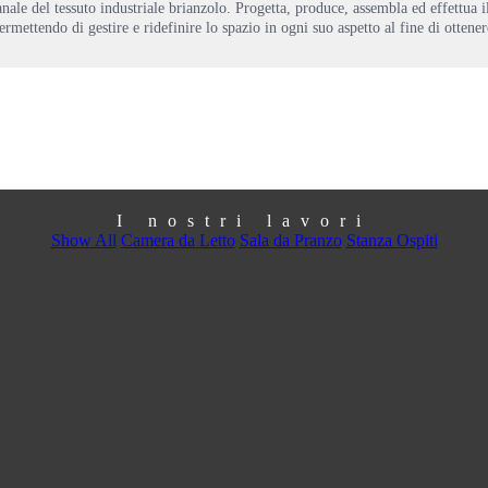
nale del tessuto industriale brianzolo. Progetta, produce, assembla ed effettua i
ermettendo di gestire e ridefinire lo spazio in ogni suo aspetto al fine di ottener
I nostri lavori
Show All
Camera da Letto
Sala da Pranzo
Stanza Ospiti