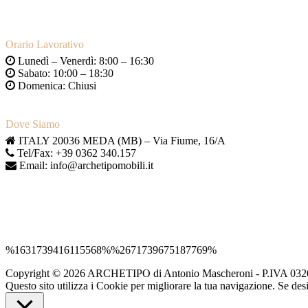
Orario Lavorativo
Lunedì – Venerdì: 8:00 – 16:30
Sabato: 10:00 – 18:30
Domenica: Chiusi
Dove Siamo
ITALY 20036 MEDA (MB) – Via Fiume, 16/A
Tel/Fax: +39 0362 340.157
Email: info@archetipomobili.it
%1631739416115568%%2671739675187769%
Copyright © 2026 ARCHETIPO di Antonio Mascheroni - P.IVA 03203
Questo sito utilizza i Cookie per migliorare la tua navigazione. Se des