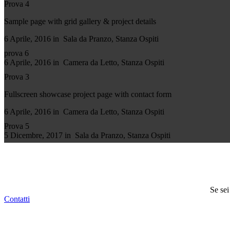
Prova 4
Sample page with grid gallery & project details
6 Aprile, 2016 in
Sala da Pranzo
,
Stanza Ospiti
prova 6
6 Aprile, 2016 in
Camera da Letto
,
Stanza Ospiti
Prova 3
Fullscreen showcase project page with contact form
6 Aprile, 2016 in
Camera da Letto
,
Stanza Ospiti
Prova 5
5 Dicembre, 2017 in
Sala da Pranzo
,
Stanza Ospiti
Se sei
Contatti